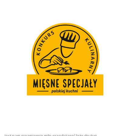
Jest nam niezmiernie miło przedstawić listę drużyn